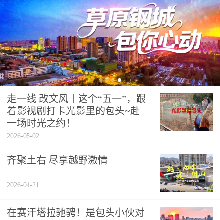
走一线 改文风丨这个“五一”，跟
着影视剧打卡光影里的包头~赴
一场时光之约！
2026-05-02
齐聚土右 尽享越野激情
2026-04-21
在赛汗塔拉驰骋！是包头小伙对