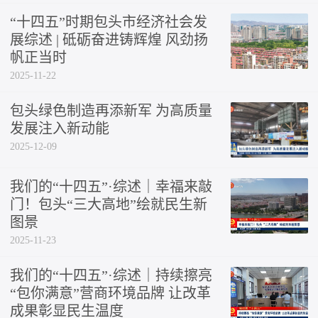
“十四五”时期包头市经济社会发
展综述 | 砥砺奋进铸辉煌 风劲扬
帆正当时
2025-11-22
包头绿色制造再添新军 为高质量
发展注入新动能
2025-12-09
我们的“十四五”·综述｜幸福来敲
门！包头“三大高地”绘就民生新
图景
2025-11-23
我们的“十四五”·综述｜持续擦亮
“包你满意”营商环境品牌 让改革
成果彰显民生温度