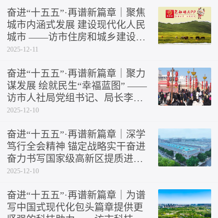
奋进“十五五”·再谱新篇章｜聚焦
城市内涵式发展 建设现代化人民
城市 ——访​市住房和城乡建设局
党组书记、局长孙义
2025-12-11
奋进“十五五”·再谱新篇章｜聚力
谋发展 绘就民生“幸福蓝图” ——
访市人社局党组书记、局长李少
强
2025-12-10
奋进“十五五”·再谱新篇章｜深学
笃行全会精神 锚定战略实干奋进
奋力书写国家级高新区提质进位
新篇章——访稀土高新区党工委
2025-12-10
书记高勇
奋进“十五五”·再谱新篇章｜为谱
写中国式现代化包头篇章提供更