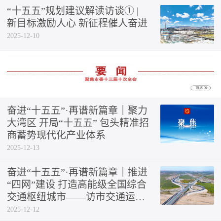
“十五五”规划建议解读访谈① |
新目标激励人心 新征程催人奋进
2025-12-10
奋进“十五五”·再谱新篇章｜聚力
大湾区 开局“十五五” 包头精准招
商蓄势现代化产业体系
2025-12-13
奋进“十五五”·再谱新篇章｜推进
“四网”建设 打造高能级全国综合
交通枢纽城市——访市交通运输
局党组书记、局长武志强
2025-12-12