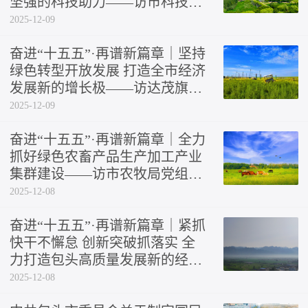
坚强的科技助力——访市科技局
党组书记、局长杨军
2025-12-09
奋进“十五五”·再谱新篇章｜坚持
绿色转型开放发展 打造全市经济
发展新的增长极——访达茂旗委
书记贾保良
2025-12-09
奋进“十五五”·再谱新篇章｜全力
抓好绿色农畜产品生产加工产业
集群建设——访市农牧局党组书
记、局长王河龙
2025-12-08
奋进“十五五”·再谱新篇章｜紧抓
快干不懈怠 创新突破抓落实 全
力打造包头高质量发展新的经济
增长极——访市政协副主席、固
2025-12-08
阳县委书记姚俊杰